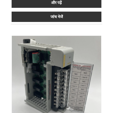
और पढ़ें
जांच भेजें