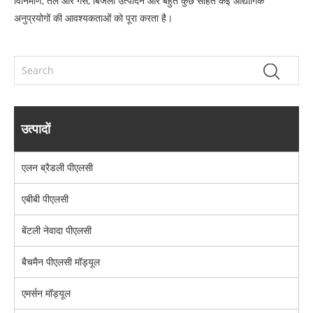
विनिर्माण, तेल और गैस, बिजली उत्पादन और बहुत कुछ सहित कई औद्योगिक
अनुप्रयोगों की आवश्यकताओं को पूरा करता है।
उत्पादों
एलन ब्रैडली पीएलसी
एबीबी पीएलसी
बेंटली नेवादा पीएलसी
बैचमैन पीएलसी मॉड्यूल
एमर्सन मॉड्यूल