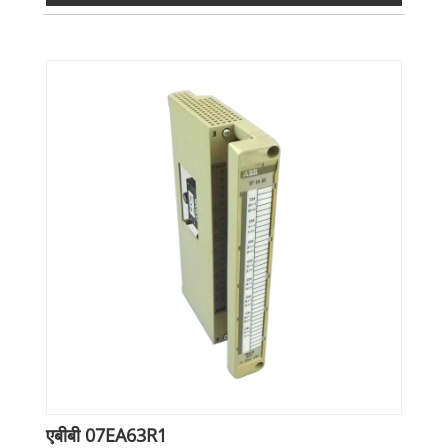
एबीबी 07EA63R1