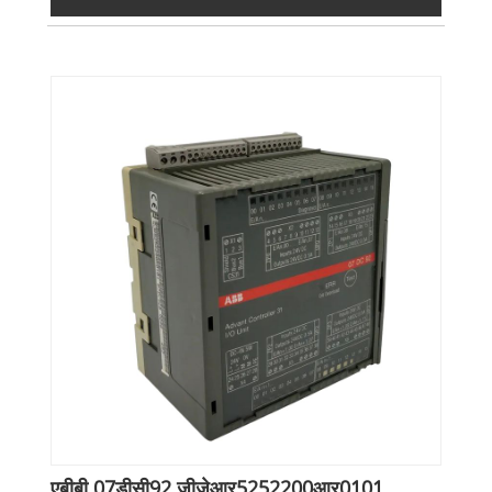
एबीबी 07डीसी92 जीजेआर5252200आर0101