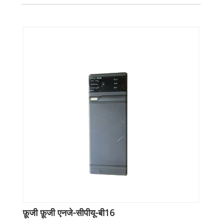
फ़ूजी फ़ूजी एनजे-सीपीयू-बी16