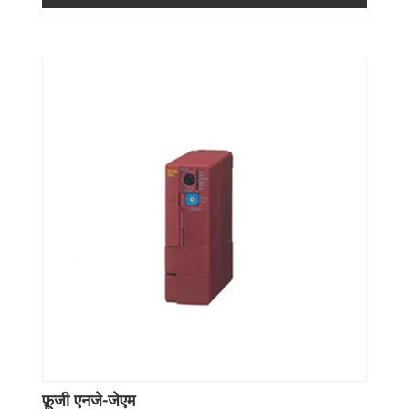
फ़ूजी एनजे-जेएम