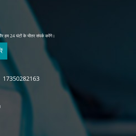
और हम 24 घंटों के भीतर संपर्क करेंगे।
ें
17350282163
।