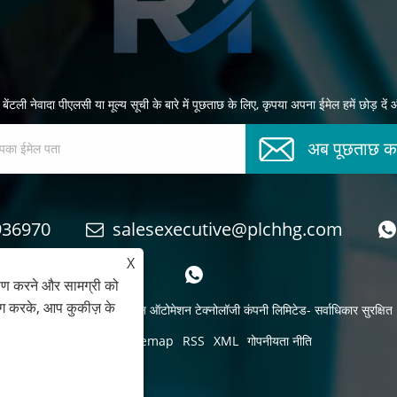
ंटली नेवादा पीएलसी या मूल्य सूची के बारे में पूछताछ के लिए, कृपया अपना ईमेल हमें छोड़ दें 
अब पूछताछ कर
936970
salesexecutive@plchhg.com
X
ेषण करने और सामग्री को
ोग करके, आप कुकीज़ के
कॉपीराइट © 2024
झांगझोउ रेयॉन ऑटोमेशन टेक्नोलॉजी कंपनी लिमिटेड
- सर्वाधिकार सुरक्षित
Links
Sitemap
RSS
XML
गोपनीयता नीति