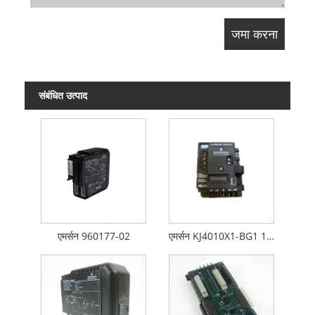
संबंधित उत्पाद
एमर्सन 960177-02
एमर्सन KJ4010X1-BG1 12P0830X062