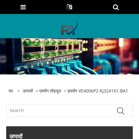
घर
>
उत्पादों
>
एमर्सन मॉड्यूल
> इमर्सन VE4006P2 KJ3241X1-BA1
उत्पादों