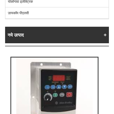
योकोगावा इलेक्ट्रिक
ज़ायकॉम पीएलसी
नये उत्पाद