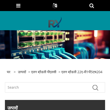
घर
>
उत्पादों
>
एलन ब्रैडली पीएलसी
> एलन ब्रैडली 22ए-वी1पी5एच204
उत्पादों