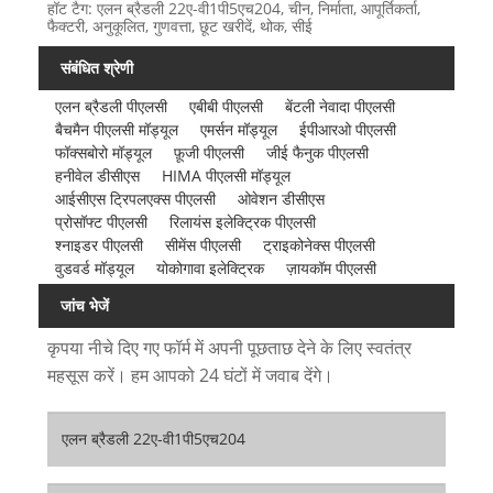
हॉट टैग: एलन ब्रैडली 22ए-वी1पी5एच204, चीन, निर्माता, आपूर्तिकर्ता,
फैक्टरी, अनुकूलित, गुणवत्ता, छूट खरीदें, थोक, सीई
संबंधित श्रेणी
एलन ब्रैडली पीएलसी
एबीबी पीएलसी
बेंटली नेवादा पीएलसी
बैचमैन पीएलसी मॉड्यूल
एमर्सन मॉड्यूल
ईपीआरओ पीएलसी
फॉक्सबोरो मॉड्यूल
फ़ूजी पीएलसी
जीई फैनुक पीएलसी
हनीवेल डीसीएस
HIMA पीएलसी मॉड्यूल
आईसीएस ट्रिपलएक्स पीएलसी
ओवेशन डीसीएस
प्रोसॉफ्ट पीएलसी
रिलायंस इलेक्ट्रिक पीएलसी
श्नाइडर पीएलसी
सीमेंस पीएलसी
ट्राइकोनेक्स पीएलसी
वुडवर्ड मॉड्यूल
योकोगावा इलेक्ट्रिक
ज़ायकॉम पीएलसी
जांच भेजें
कृपया नीचे दिए गए फॉर्म में अपनी पूछताछ देने के लिए स्वतंत्र
महसूस करें। हम आपको 24 घंटों में जवाब देंगे।